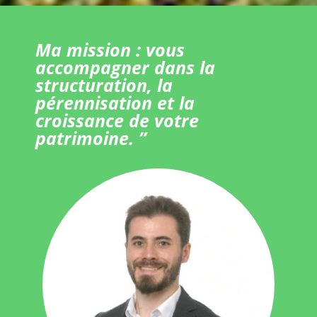
Ma mission : vous
accompagner dans la
structuration, la
pérennisation et la
croissance de votre
patrimoine. ”