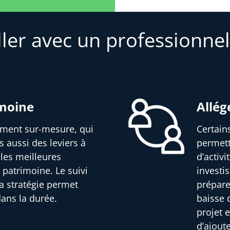
ller avec un professionnel
imoine
Allég
sement sur-mesure, qui
Certain
s aussi des leviers à
permett
 les meilleures
d’activ
 patrimoine. Le suivi
investi
a stratégie permet
prépare
dans la durée.
baisse d
projet e
d’ajout