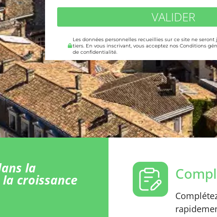
VALIDER
Les données personnelles recueillies sur ce site ne seront
tiers. En vous inscrivant, vous acceptez nos Conditions gén
de confidentialité.
ans la
Comple
 la croissance
Complétez 
rapidement