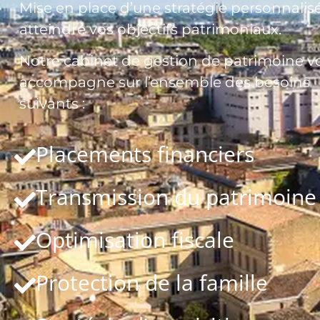
Mise en place d’une stratégie personnalis
atteindre vos objectifs patrimoniaux.
Notre cabinet de gestion de patrimoine v
accompagne sur l’ensemble des besoins
suivants :
Placements financiers
Transmission du patrimoine
Optimisation fiscale
Protection de la famille