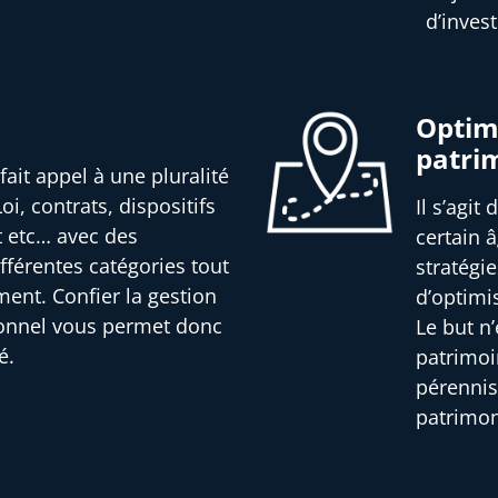
d’inves
Optimi
patri
fait appel à une pluralité
oi, contrats, dispositifs
Il s’agit
t etc… avec des
certain â
férentes catégories tout
stratégi
ment. Confier la gestion
d’optimi
ionnel vous permet donc
Le but n
é.
patrimoi
pérennis
patrimon