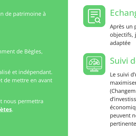
Echang
on de patrimoine à
Après un p
objectifs,
adaptée
mment de Bègles,
Suivi d
isé et indépendant.
Le suivi d
 de mettre en avant
maximiser
(Changeme
d’investi
et nous permettra
économiqu
rètes
.
peuvent n
pertinente