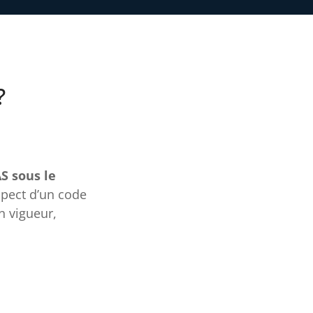
?
S sous le
spect d’un code
n vigueur,