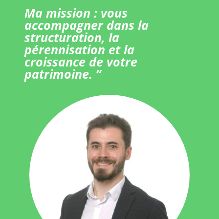
Ma mission : vous
accompagner dans la
structuration, la
pérennisation et la
croissance de votre
patrimoine. ”