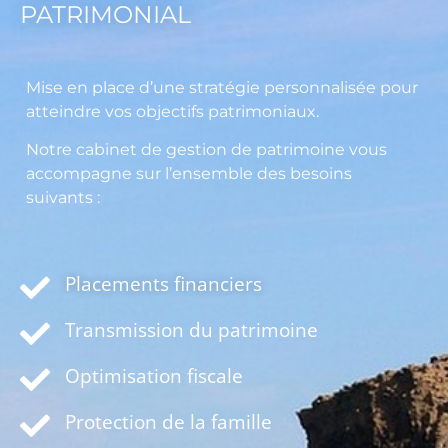
PATRIMONIAL
Mise en place d’une stratégie personnalisée pour
atteindre vos objectifs patrimoniaux.
Notre cabinet de gestion de patrimoine vous
accompagne sur l’ensemble des besoins
suivants :
Placements financiers
Transmission du patrimoine
Optimisation fiscale
Protection de la famille