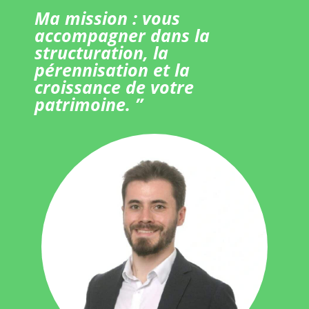
Ma mission : vous
accompagner dans la
structuration, la
pérennisation et la
croissance de votre
patrimoine. ”