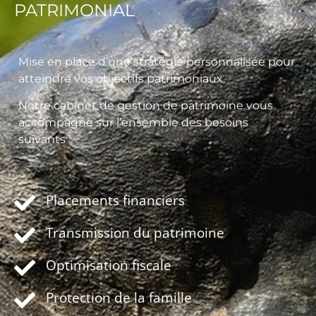
PATRIMONIAL
Mise en place d’une stratégie personnalisée pour
atteindre vos objectifs patrimoniaux.
Notre cabinet de gestion de patrimoine vous
accompagne sur l’ensemble des besoins
suivants :
Placements financiers
Transmission du patrimoine
Optimisation fiscale
Protection de la famille