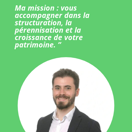
Ma mission : vous
accompagner dans la
structuration, la
pérennisation et la
croissance de votre
patrimoine. ”