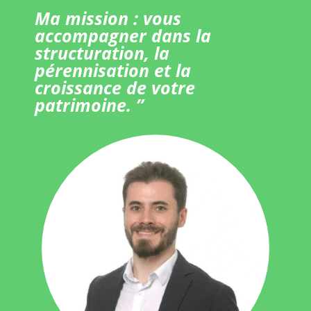
Ma mission : vous
accompagner dans la
structuration, la
pérennisation et la
croissance de votre
patrimoine. ”