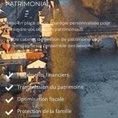
PATRIMONIAL
Mise en place d’une stratégie personnalisée pour
atteindre vos objectifs patrimoniaux.
Notre cabinet de gestion de patrimoine vous
accompagne sur l’ensemble des besoins
suivants :
Placements financiers
Transmission du patrimoine
Optimisation fiscale
Protection de la famille