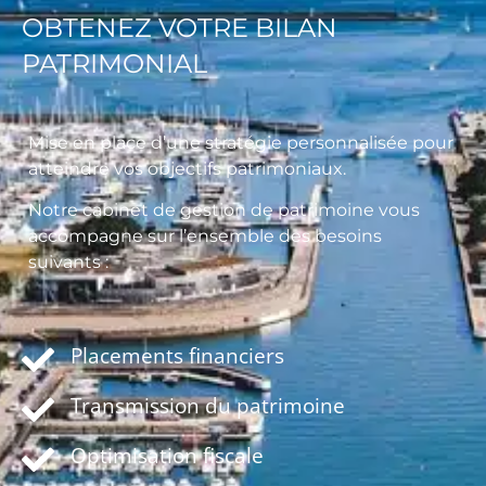
OBTENEZ VOTRE BILAN
PATRIMONIAL
Mise en place d’une stratégie personnalisée pour
atteindre vos objectifs patrimoniaux.
Notre cabinet de gestion de patrimoine vous
accompagne sur l’ensemble des besoins
suivants :
Placements financiers
Transmission du patrimoine
Optimisation fiscale