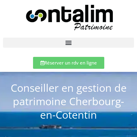
Réserver un rdv en ligne
Conseiller en gestion de
patrimoine Cherbourg-
en-Cotentin