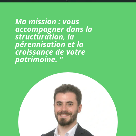
Ma mission : vous
accompagner dans la
structuration, la
pérennisation et la
croissance de votre
patrimoine. ”