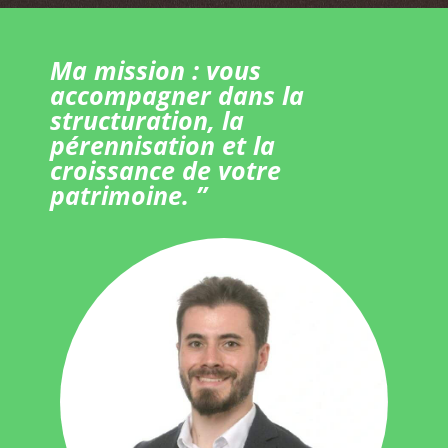
Ma mission : vous
accompagner dans la
structuration, la
pérennisation et la
croissance de votre
patrimoine. ”