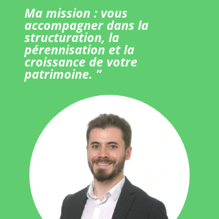
Ma mission : vous
accompagner dans la
structuration, la
pérennisation et la
croissance de votre
patrimoine. ”