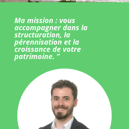
Ma mission : vous
accompagner dans la
structuration, la
pérennisation et la
croissance de votre
patrimoine. ”