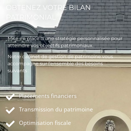
OBTENEZ VOTRE BILAN
PATRIMONIAL
Mise en place d’une stratégie personnalisée pour
atteindre vos objectifs patrimoniaux.
Notre cabinet de gestion de patrimoine vous
accompagne sur l’ensemble des besoins
suivants :
Placements financiers
Transmission du patrimoine
Optimisation fiscale