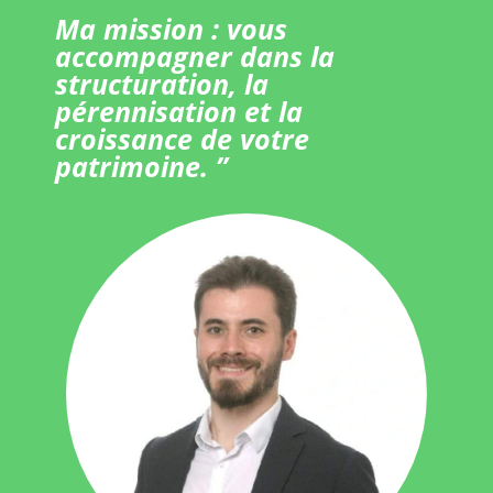
Ma mission : vous
accompagner dans la
structuration, la
pérennisation et la
croissance de votre
patrimoine. ”