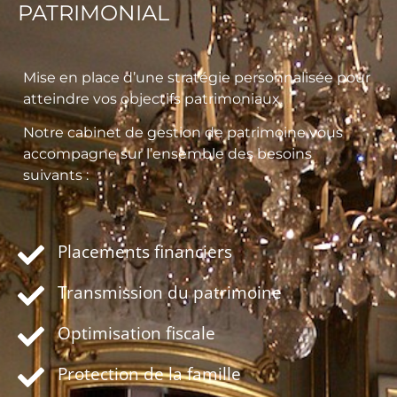
PATRIMONIAL
Mise en place d’une stratégie personnalisée pour
atteindre vos objectifs patrimoniaux.
Notre cabinet de gestion de patrimoine vous
accompagne sur l’ensemble des besoins
suivants :
Placements financiers
Transmission du patrimoine
Optimisation fiscale
Protection de la famille