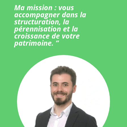
Ma mission : vous
accompagner dans la
structuration, la
pérennisation et la
croissance de votre
patrimoine. ”