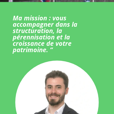
Ma mission : vous
accompagner dans la
structuration, la
pérennisation et la
croissance de votre
patrimoine. ”