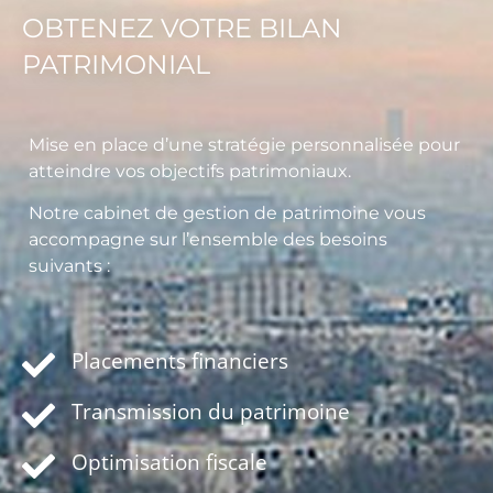
OBTENEZ VOTRE BILAN
PATRIMONIAL
Mise en place d’une stratégie personnalisée pour
atteindre vos objectifs patrimoniaux.
Notre cabinet de gestion de patrimoine vous
accompagne sur l’ensemble des besoins
suivants :
Placements financiers
Transmission du patrimoine
Optimisation fiscale