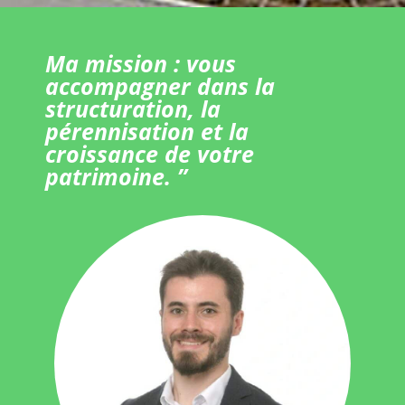
Ma mission : vous
accompagner dans la
structuration, la
pérennisation et la
croissance de votre
patrimoine. ”