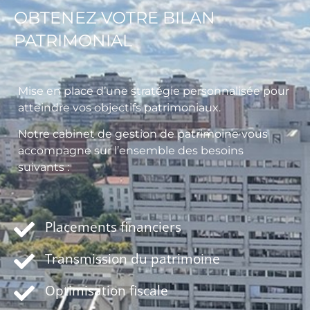
OBTENEZ VOTRE BILAN
PATRIMONIAL
Mise en place d’une stratégie personnalisée pour
atteindre vos objectifs patrimoniaux.
Notre cabinet de gestion de patrimoine vous
accompagne sur l’ensemble des besoins
suivants :
Placements financiers
Transmission du patrimoine
Optimisation fiscale