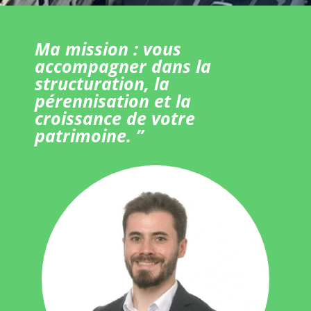
Ma mission : vous
accompagner dans la
structuration, la
pérennisation et la
croissance de votre
patrimoine. ”