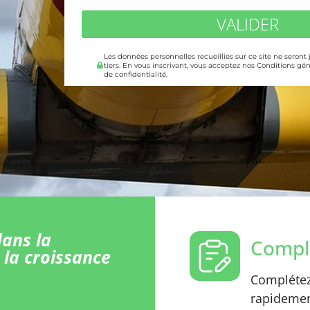
VALIDER
Les données personnelles recueillies sur ce site ne seront
tiers. En vous inscrivant, vous acceptez nos Conditions gén
de confidentialité.
ans la
Comple
 la croissance
Complétez 
rapidement