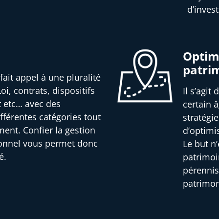
d’inves
Optimi
patri
fait appel à une pluralité
oi, contrats, dispositifs
Il s’agit
t etc… avec des
certain â
férentes catégories tout
stratégi
ment. Confier la gestion
d’optimi
ionnel vous permet donc
Le but n
é.
patrimoi
pérennis
patrimon