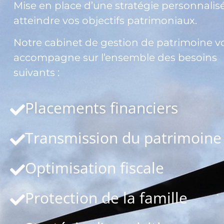
Mise en place d’une stratégie personnalis
atteindre vos objectifs patrimoniaux.
Notre cabinet de gestion de patrimoine v
accompagne sur l’ensemble des besoins
suivants :
Placements financiers
Transmission du patrimoine
Optimisation fiscale
Protection de la famille