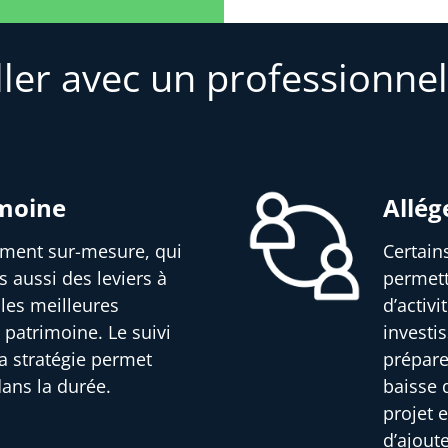
ller avec un professionnel
imoine
Allég
sement sur-mesure, qui
Certain
s aussi des leviers à
permett
 les meilleures
d’activ
 patrimoine. Le suivi
investi
a stratégie permet
prépare
dans la durée.
baisse d
projet e
d’ajout