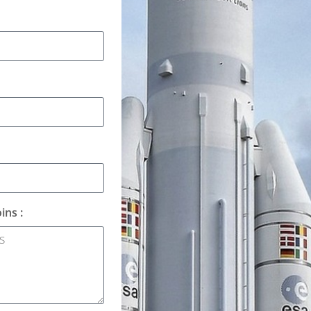
ins :