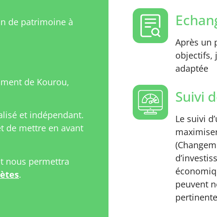
Echang
on de patrimoine à
Après un p
objectifs,
adaptée
mment de Kourou,
Suivi d
isé et indépendant.
Le suivi d
 de mettre en avant
maximiser
(Changeme
d’investi
et nous permettra
économiqu
rètes
.
peuvent n
pertinente