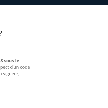
?
S sous le
spect d’un code
n vigueur,