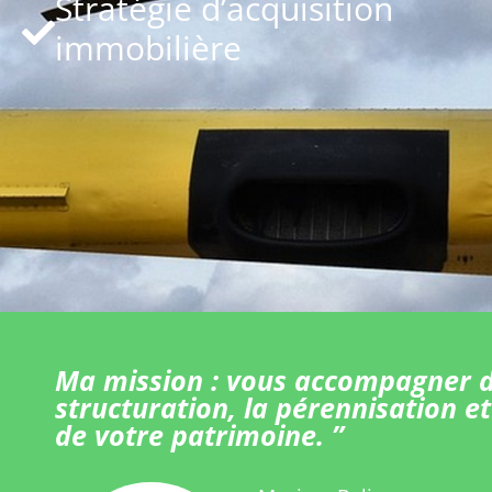
Stratégie d’acquisition
immobilière
Ma mission : vous accompagner d
structuration, la pérennisation et
de votre patrimoine. ”