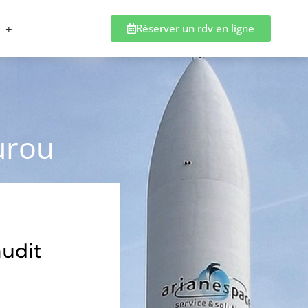
Réserver un rdv en ligne
urou
audit