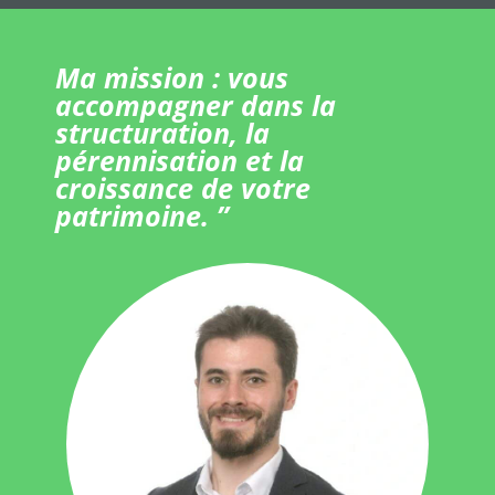
Ma mission : vous
accompagner dans la
structuration, la
pérennisation et la
croissance de votre
patrimoine. ”