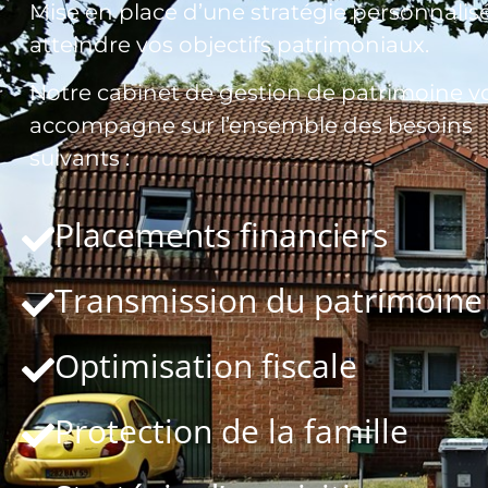
Mise en place d’une stratégie personnalis
atteindre vos objectifs patrimoniaux.
Notre cabinet de gestion de patrimoine v
accompagne sur l’ensemble des besoins
suivants :
Placements financiers
Transmission du patrimoine
Optimisation fiscale
Protection de la famille