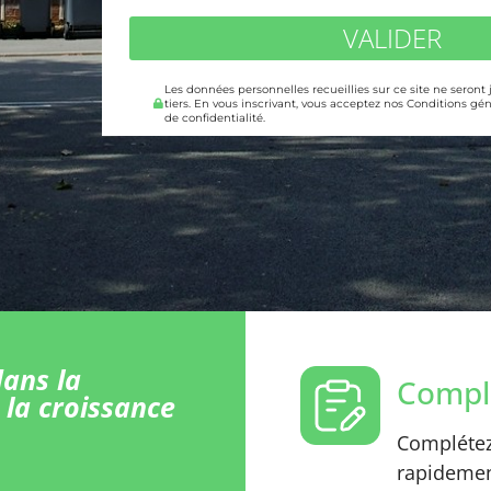
VALIDER
Les données personnelles recueillies sur ce site ne seront
tiers. En vous inscrivant, vous acceptez nos Conditions gén
de confidentialité.
ans la
Comple
 la croissance
Complétez 
rapidement