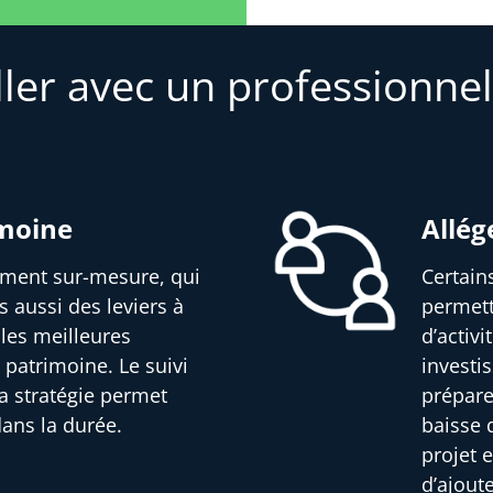
ller avec un professionnel
imoine
Allég
sement sur-mesure, qui
Certain
s aussi des leviers à
permett
 les meilleures
d’activ
 patrimoine. Le suivi
investi
a stratégie permet
prépare
dans la durée.
baisse d
projet e
d’ajout