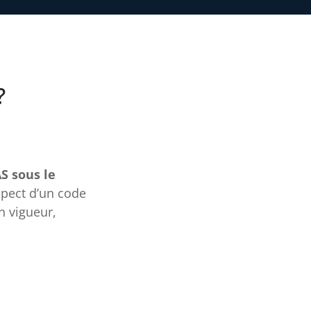
?
S sous le
spect d’un code
n vigueur,