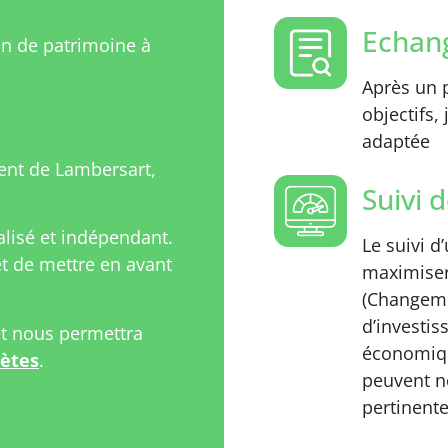
Echang
on de patrimoine à
Après un p
objectifs,
adaptée
nt de Lambersart,
Suivi d
isé et indépendant.
Le suivi d
 de mettre en avant
maximiser
(Changeme
d’investi
et nous permettra
économiqu
rètes
.
peuvent n
pertinente