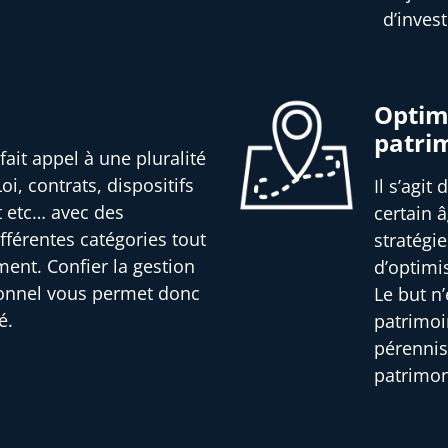
d’inves
Optimi
patri
fait appel à une pluralité
oi, contrats, dispositifs
Il s’agit
t etc… avec des
certain â
férentes catégories tout
stratégi
ment. Confier la gestion
d’optimi
ionnel vous permet donc
Le but n
é.
patrimoi
pérennis
patrimon