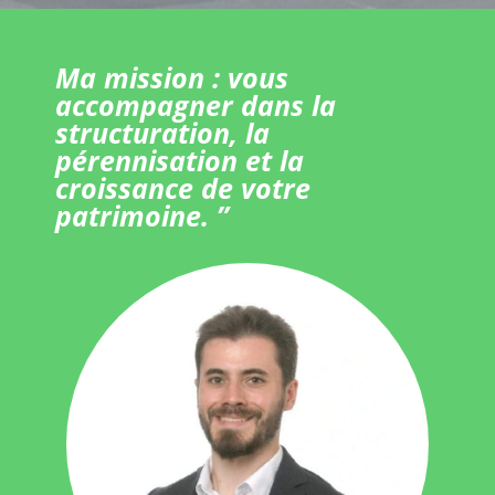
Ma mission : vous
accompagner dans la
structuration, la
pérennisation et la
croissance de votre
patrimoine. ”