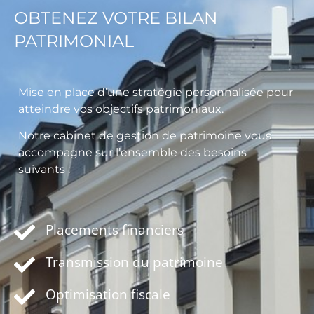
OBTENEZ VOTRE BILAN
PATRIMONIAL
Mise en place d’une stratégie personnalisée pour
atteindre vos objectifs patrimoniaux.
Notre cabinet de gestion de patrimoine vous
accompagne sur l’ensemble des besoins
suivants :
Placements financiers
Transmission du patrimoine
Optimisation fiscale