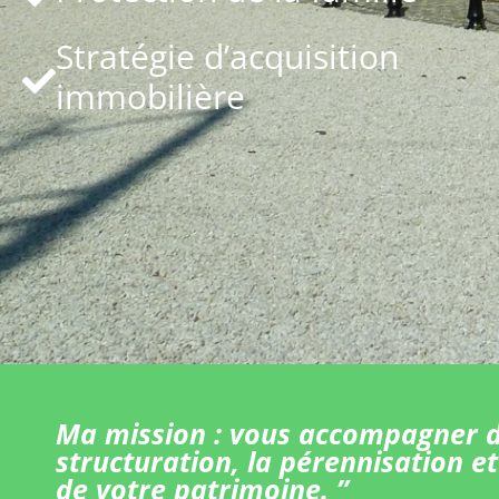
Stratégie d’acquisition
immobilière
Ma mission : vous accompagner d
structuration, la pérennisation et
de votre patrimoine. ”