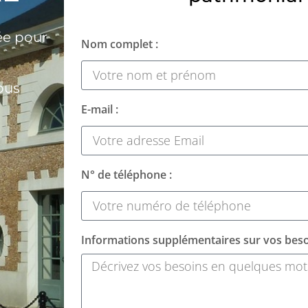
ée pour
Nom complet :
ous
E-mail :
N° de téléphone :
Informations supplémentaires sur vos beso