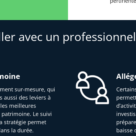
pertinente
ller avec un professionnel
imoine
Allég
sement sur-mesure, qui
Certain
s aussi des leviers à
permett
 les meilleures
d’activ
 patrimoine. Le suivi
investi
a stratégie permet
prépare
dans la durée.
baisse d