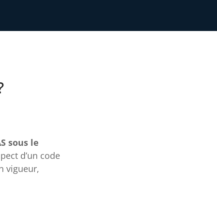
?
S sous le
spect d’un code
n vigueur,