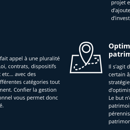
projet e
d’ajout
d’inves
Optimi
patri
fait appel à une pluralité
oi, contrats, dispositifs
Il s’agit
t etc… avec des
certain â
férentes catégories tout
stratégi
ment. Confier la gestion
d’optimi
ionnel vous permet donc
Le but n
é.
patrimoi
pérennis
patrimon