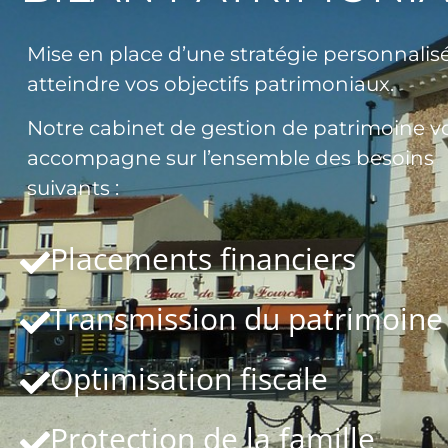
Mise en place d’une stratégie personnalis
atteindre vos objectifs patrimoniaux.
Notre cabinet de gestion de patrimoine v
accompagne sur l’ensemble des besoins
suivants :
Placements financiers
Transmission du patrimoine
Optimisation fiscale
Protection de la famille