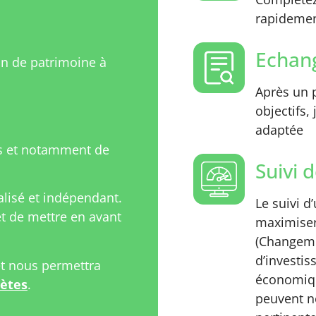
rapidement
Echang
on de patrimoine à
Après un p
objectifs,
adaptée
s et notamment de
Suivi d
isé et indépendant.
Le suivi d
 de mettre en avant
maximiser
(Changeme
d’investi
et nous permettra
économiqu
rètes
.
peuvent n