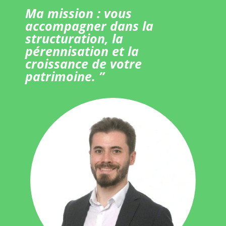
Ma mission : vous
accompagner dans la
structuration, la
pérennisation et la
croissance de votre
patrimoine. ”