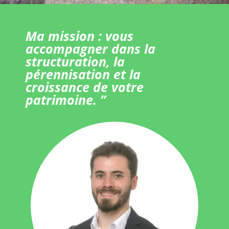
Ma mission : vous
accompagner dans la
structuration, la
pérennisation et la
croissance de votre
patrimoine. ”