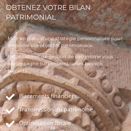
OBTENEZ VOTRE BILAN
PATRIMONIAL
Mise en place d’une stratégie personnalisée pour
atteindre vos objectifs patrimoniaux.
Notre cabinet de gestion de patrimoine vous
accompagne sur l’ensemble des besoins
suivants :
Placements financiers
Transmission du patrimoine
Optimisation fiscale