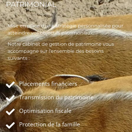
PATRIMONIAL
Mise en place d’une stratégie personnalisée pour
atteindre vos objectifs patrimoniaux.
Notre cabinet de gestion de patrimoine vous
accompagne sur l’ensemble des besoins
suivants :
Placements financiers
Transmission du patrimoine
Optimisation fiscale
Protection de la famille