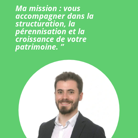
Ma mission : vous
accompagner dans la
structuration, la
pérennisation et la
croissance de votre
patrimoine. ”