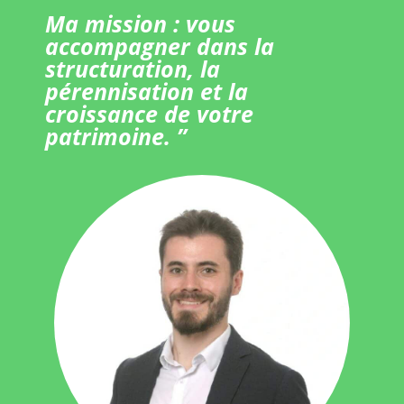
Ma mission : vous
accompagner dans la
structuration, la
pérennisation et la
croissance de votre
patrimoine. ”