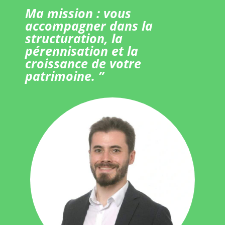
Ma mission : vous
accompagner dans la
structuration, la
pérennisation et la
croissance de votre
patrimoine. ”