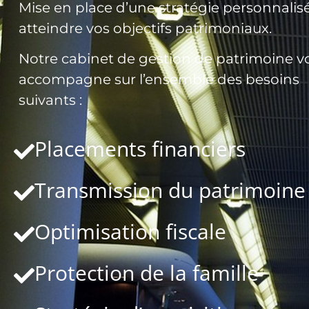
Mise en place d’une stratégie personnalis
atteindre vos objectifs patrimoniaux.
Notre cabinet de gestion de patrimoine v
accompagne sur l’ensemble des besoins
suivants :
Placements financiers
Transmission du patrimoine
Optimisation fiscale
Protection de la famille