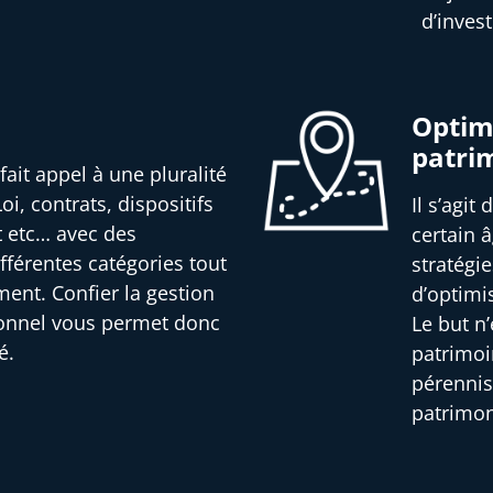
d’inves
Optimi
patri
fait appel à une pluralité
oi, contrats, dispositifs
Il s’agit
t etc… avec des
certain â
férentes catégories tout
stratégi
ment. Confier la gestion
d’optimi
ionnel vous permet donc
Le but n
é.
patrimoi
pérennis
patrimon