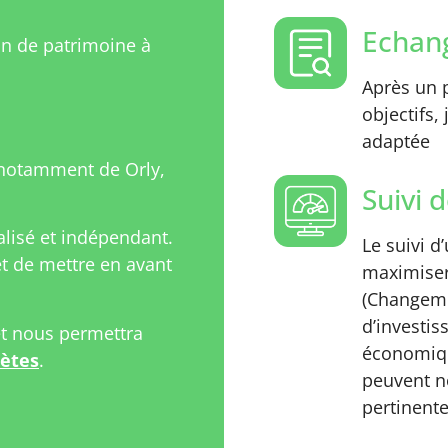
Echang
on de patrimoine à
Après un p
objectifs,
adaptée
notamment de Orly,
Suivi d
isé et indépendant.
Le suivi d
 de mettre en avant
maximiser
(Changeme
d’investi
et nous permettra
économiqu
rètes
.
peuvent n
pertinente