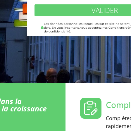
VALIDER
Les données personnelles recueillies sur ce site ne seront
tiers. En vous inscrivant, vous acceptez nos Conditions gén
de confidentialité.
ans la
Comple
 la croissance
Complétez 
rapidement