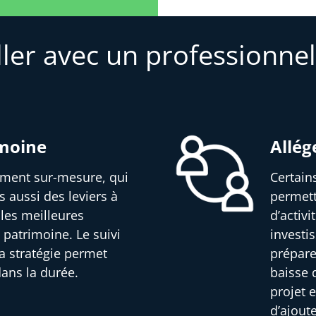
ller avec un professionnel
imoine
Allég
sement sur-mesure, qui
Certain
s aussi des leviers à
permett
 les meilleures
d’activ
 patrimoine. Le suivi
investi
a stratégie permet
prépare
dans la durée.
baisse d
projet e
d’ajout