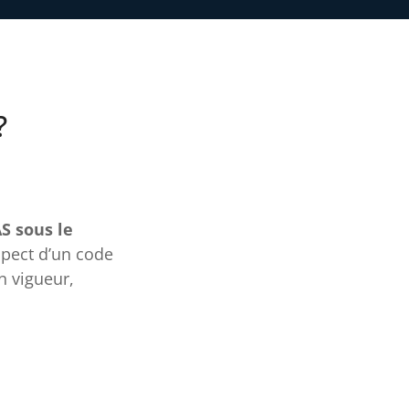
?
S sous le
spect d’un code
n vigueur,