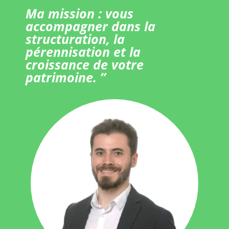
Ma mission : vous
accompagner dans la
structuration, la
pérennisation et la
croissance de votre
patrimoine. ”