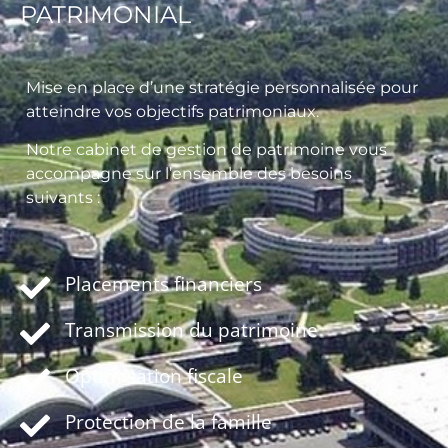
PATRIMONIAL
Mise en place d’une stratégie personnalisée pour
atteindre vos objectifs patrimoniaux.
Notre cabinet de gestion de patrimoine vous
accompagne sur l’ensemble des besoins
suivants :
Placements financiers
Transmission du patrimoine
Optimisation fiscale
Protection de la famille