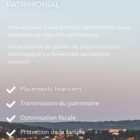
PATRIMONIAL
Mise en place d’une stratégie personnalisée pour
atteindre vos objectifs patrimoniaux.
Notre cabinet de gestion de patrimoine vous
accompagne sur l’ensemble des besoins
suivants :
Placements financiers
Transmission du patrimoine
Optimisation fiscale
Protection de la famille