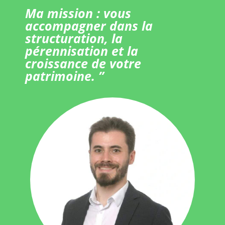
Ma mission : vous
accompagner dans la
structuration, la
pérennisation et la
croissance de votre
patrimoine. ”