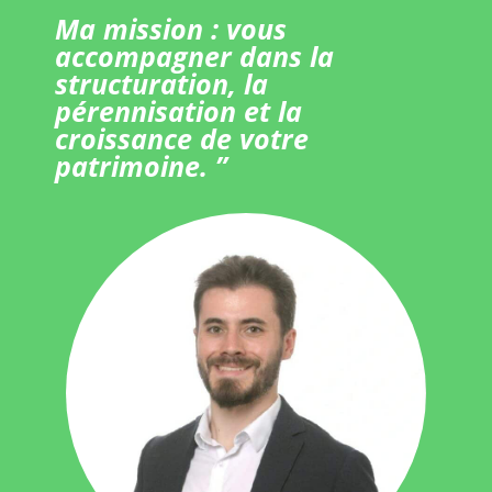
Ma mission : vous
accompagner dans la
structuration, la
pérennisation et la
croissance de votre
patrimoine. ”