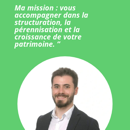
Ma mission : vous
accompagner dans la
structuration, la
pérennisation et la
croissance de votre
patrimoine. ”