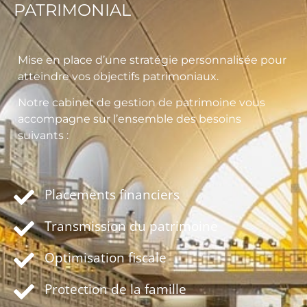
PATRIMONIAL
Mise en place d’une stratégie personnalisée pour
atteindre vos objectifs patrimoniaux.
Notre cabinet de gestion de patrimoine vous
accompagne sur l’ensemble des besoins
suivants :
Placements financiers
Transmission du patrimoine
Optimisation fiscale
Protection de la famille