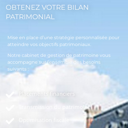
OBTENEZ VOTRE BILAN
PATRIMONIAL
Mise en place d’une stratégie personnalisée pour
atteindre vos objectifs patrimoniaux.
Notre cabinet de gestion de patrimoine vous
accompagne sur l’ensemble des besoins
suivants :
Placements financiers
Transmission du patrimoine
Optimisation fiscale