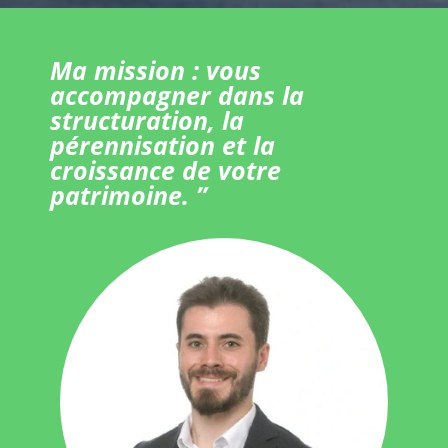
Ma mission : vous
accompagner dans la
structuration, la
pérennisation et la
croissance de votre
patrimoine. ”