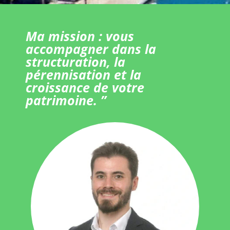
Ma mission : vous
accompagner dans la
structuration, la
pérennisation et la
croissance de votre
patrimoine. ”