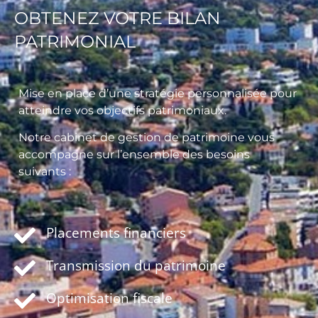
OBTENEZ VOTRE BILAN
PATRIMONIAL
Mise en place d’une stratégie personnalisée pour
atteindre vos objectifs patrimoniaux.
Notre cabinet de gestion de patrimoine vous
accompagne sur l’ensemble des besoins
suivants :
Placements financiers
Transmission du patrimoine
Optimisation fiscale