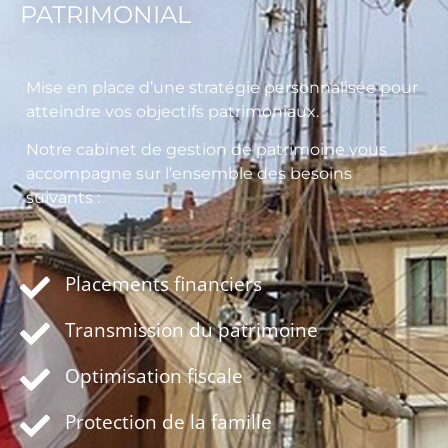
PATRIMONIAL
Mise en place d’une stratégie personnalisée pour
atteindre vos objectifs patrimoniaux.
Notre cabinet de gestion de patrimoine vous
accompagne sur l’ensemble des besoins
suivants :
Placements financiers
Transmission du patrimoine
Optimisation fiscale
Protection de la famille