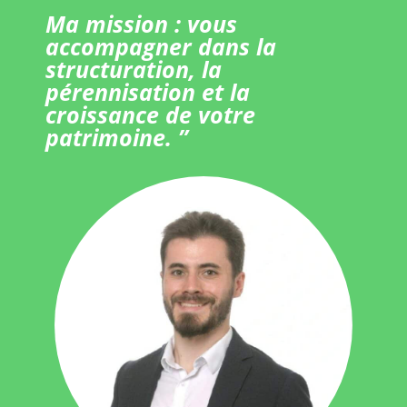
Ma mission : vous
accompagner dans la
structuration, la
pérennisation et la
croissance de votre
patrimoine. ”