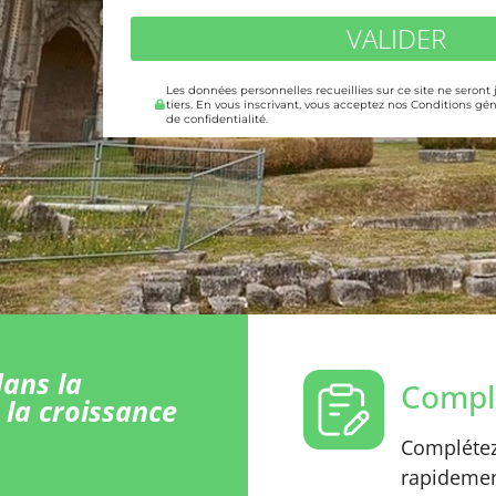
VALIDER
Les données personnelles recueillies sur ce site ne seront
tiers. En vous inscrivant, vous acceptez nos Conditions gén
de confidentialité.
ans la
Comple
 la croissance
Complétez 
rapidement