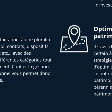
d’inves
Optimi
patri
fait appel à une pluralité
oi, contrats, dispositifs
Il s’agit
t etc… avec des
certain â
férentes catégories tout
stratégi
ment. Confier la gestion
d’optimi
ionnel vous permet donc
Le but n
é.
patrimoi
pérennis
patrimon