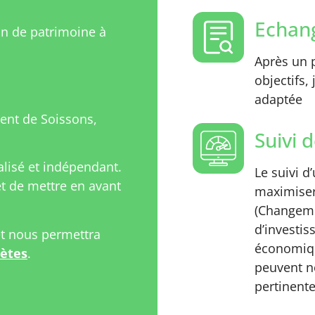
Echang
on de patrimoine à
Après un p
objectifs,
adaptée
nt de Soissons,
Suivi d
isé et indépendant.
Le suivi d
 de mettre en avant
maximiser
(Changeme
d’investi
et nous permettra
économiqu
rètes
.
peuvent n
pertinente