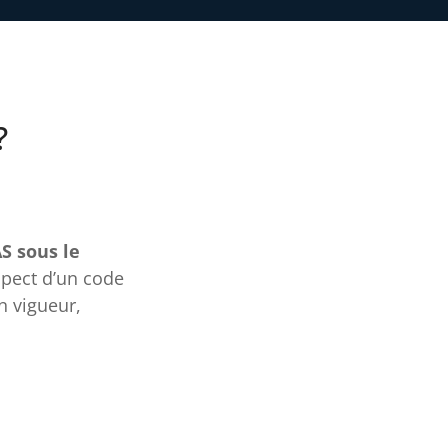
?
S sous le
spect d’un code
n vigueur,