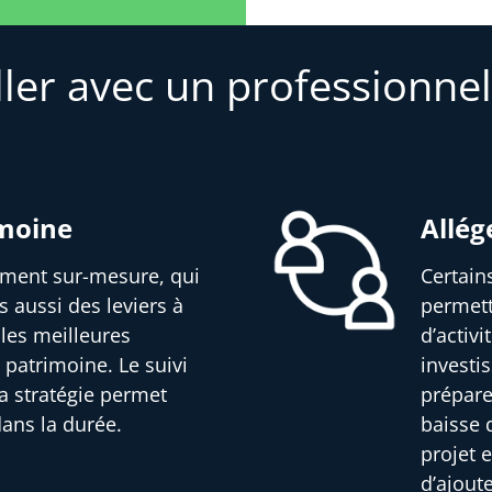
ller avec un professionnel
imoine
Allég
sement sur-mesure, qui
Certain
s aussi des leviers à
permett
 les meilleures
d’activ
 patrimoine. Le suivi
investi
a stratégie permet
prépare
dans la durée.
baisse d
projet e
d’ajout