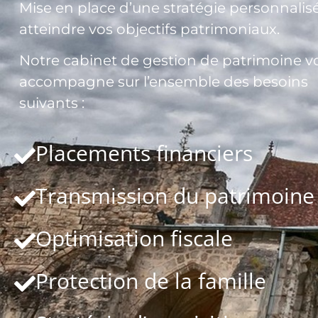
Mise en place d’une stratégie personnalis
atteindre vos objectifs patrimoniaux.
Notre cabinet de gestion de patrimoine v
accompagne sur l’ensemble des besoins
suivants :
Placements financiers
Transmission du patrimoine
Optimisation fiscale
Protection de la famille