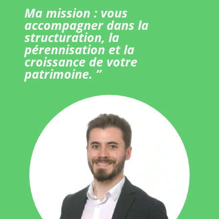
Ma mission : vous
accompagner dans la
structuration, la
pérennisation et la
croissance de votre
patrimoine. ”