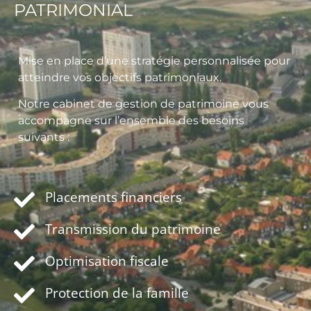
PATRIMONIAL
Mise en place d’une stratégie personnalisée pour
atteindre vos objectifs patrimoniaux.
Notre cabinet de gestion de patrimoine vous
accompagne sur l’ensemble des besoins
suivants :
Placements financiers
Transmission du patrimoine
Optimisation fiscale
Protection de la famille