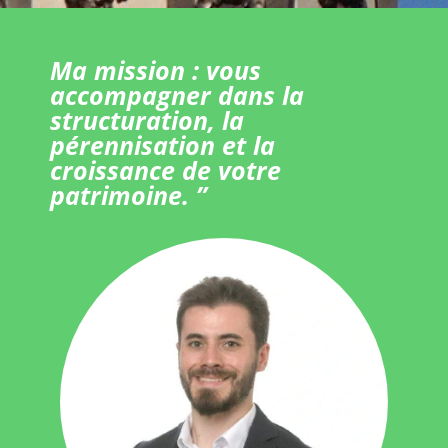
Ma mission : vous
accompagner dans la
structuration, la
pérennisation et la
croissance de votre
patrimoine. ”