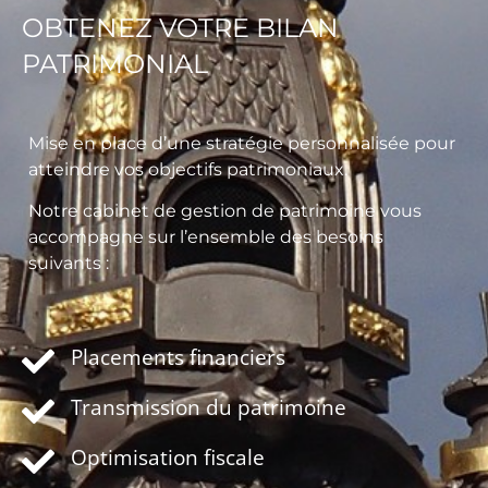
OBTENEZ VOTRE BILAN
PATRIMONIAL
Mise en place d’une stratégie personnalisée pour
atteindre vos objectifs patrimoniaux.
Notre cabinet de gestion de patrimoine vous
accompagne sur l’ensemble des besoins
suivants :
Placements financiers
Transmission du patrimoine
Optimisation fiscale