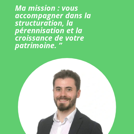
Ma mission : vous
accompagner dans la
structuration, la
pérennisation et la
croissance de votre
patrimoine. ”