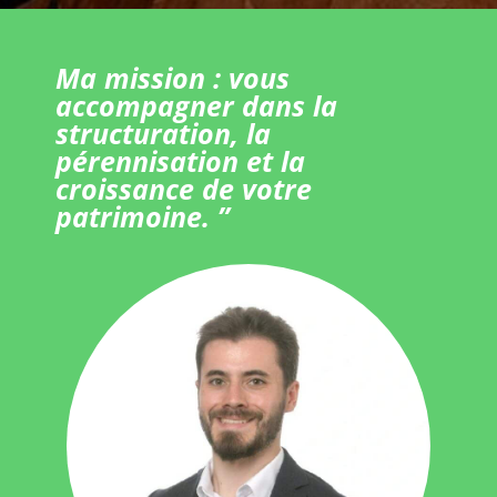
Ma mission : vous
accompagner dans la
structuration, la
pérennisation et la
croissance de votre
patrimoine. ”