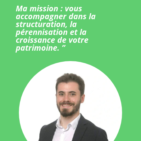
Ma mission : vous
accompagner dans la
structuration, la
pérennisation et la
croissance de votre
patrimoine. ”