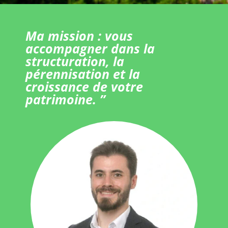
Ma mission : vous
accompagner dans la
structuration, la
pérennisation et la
croissance de votre
patrimoine. ”