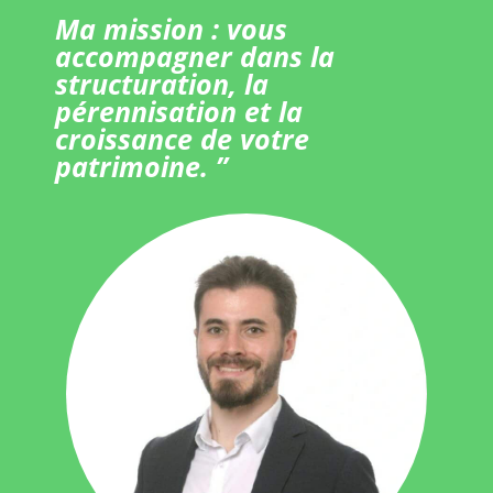
Ma mission : vous
accompagner dans la
structuration, la
pérennisation et la
croissance de votre
patrimoine. ”