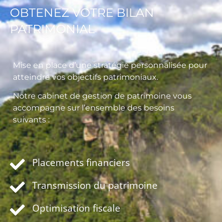
OBTENEZ VOTRE BILAN
PATRIMONIAL
Mise en place d’une stratégie personnalisée pour
atteindre vos objectifs patrimoniaux.
Notre cabinet de gestion de patrimoine vous
accompagne sur l’ensemble des besoins
suivants :
Placements financiers
Transmission du patrimoine
Optimisation fiscale