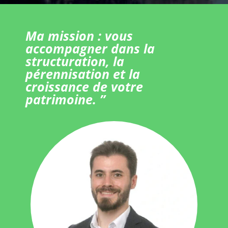
Ma mission : vous
accompagner dans la
structuration, la
pérennisation et la
croissance de votre
patrimoine. ”