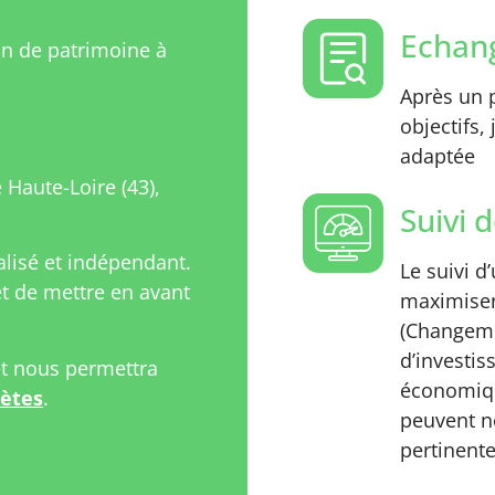
Echang
on de patrimoine à
Après un p
objectifs,
adaptée
Haute-Loire (43),
Suivi d
isé et indépendant.
Le suivi d
 de mettre en avant
maximiser
(Changeme
d’investi
et nous permettra
économiqu
rètes
.
peuvent n
pertinente