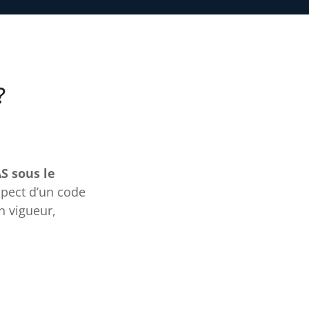
?
S sous le
spect d’un code
n vigueur,