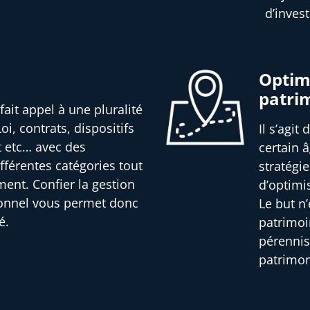
d’inves
Optimi
patri
fait appel à une pluralité
oi, contrats, dispositifs
Il s’agit
t etc… avec des
certain â
férentes catégories tout
stratégi
ment. Confier la gestion
d’optimi
ionnel vous permet donc
Le but n
é.
patrimoi
pérennis
patrimon