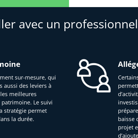
ller avec un professionnel
imoine
Allég
sement sur-mesure, qui
Certain
s aussi des leviers à
permett
 les meilleures
d’activ
 patrimoine. Le suivi
investi
a stratégie permet
prépare
dans la durée.
baisse d
projet e
d’ajout