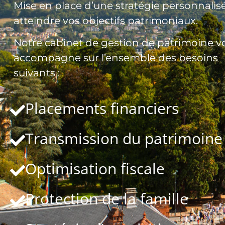
Mise en place d’une stratégie personnalis
atteindre vos objectifs patrimoniaux.
Notre cabinet de gestion de patrimoine v
accompagne sur l’ensemble des besoins
suivants :
Placements financiers
Transmission du patrimoine
Optimisation fiscale
Protection de la famille