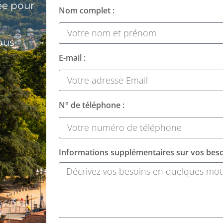
ée pour
Nom complet :
ous
E-mail :
N° de téléphone :
Informations supplémentaires sur vos beso