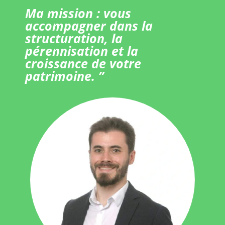
Ma mission : vous
accompagner dans la
structuration, la
pérennisation et la
croissance de votre
patrimoine. ”