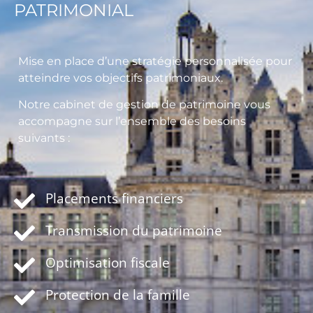
PATRIMONIAL
Mise en place d’une stratégie personnalisée pour
atteindre vos objectifs patrimoniaux.
Notre cabinet de gestion de patrimoine vous
accompagne sur l’ensemble des besoins
suivants :
Placements financiers
Transmission du patrimoine
Optimisation fiscale
Protection de la famille