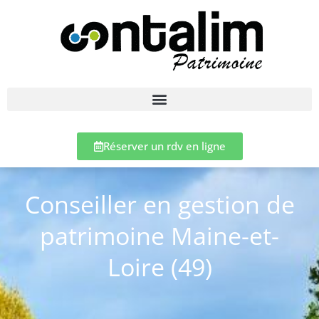
Réserver un rdv en ligne
Conseiller en gestion de
patrimoine Maine-et-
Loire (49)