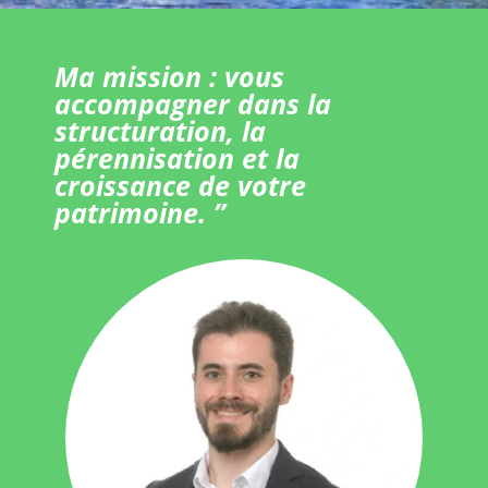
Ma mission : vous
accompagner dans la
structuration, la
pérennisation et la
croissance de votre
patrimoine. ”