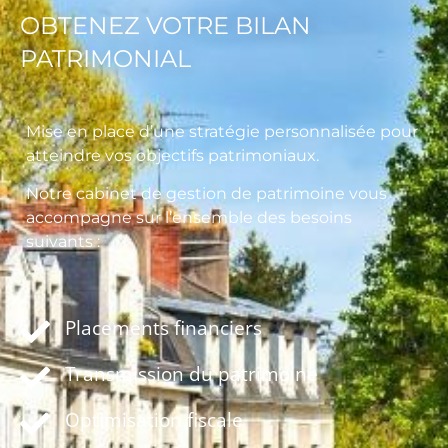
OBTENEZ VOTRE BILAN
PATRIMONIAL
Mise en place d’une stratégie personnalisée pour
atteindre vos objectifs patrimoniaux.
Notre cabinet de gestion de patrimoine vous
accompagne sur l’ensemble des besoins
suivants :
Placements financiers
Transmission du patrimoine
Optimisation fiscale