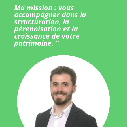
Ma mission : vous
accompagner dans la
structuration, la
pérennisation et la
croissance de votre
patrimoine. ”