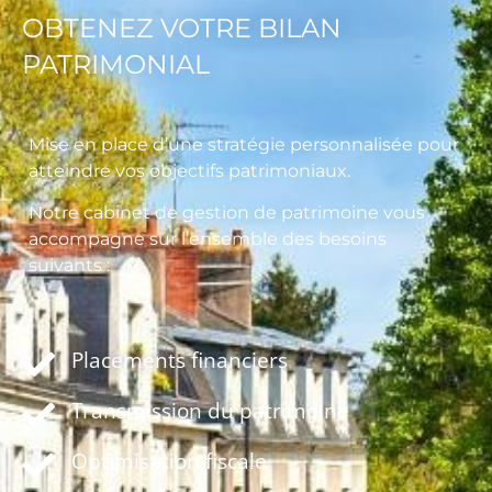
OBTENEZ VOTRE BILAN
PATRIMONIAL
Mise en place d’une stratégie personnalisée pour
atteindre vos objectifs patrimoniaux.
Notre cabinet de gestion de patrimoine vous
accompagne sur l’ensemble des besoins
suivants :
Placements financiers
Transmission du patrimoine
Optimisation fiscale