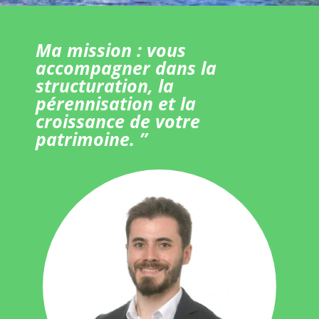
Ma mission : vous
accompagner dans la
structuration, la
pérennisation et la
croissance de votre
patrimoine. ”