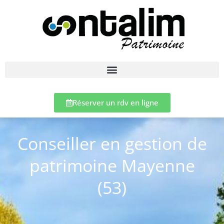
Réserver un rdv en ligne
Conseiller en gestion de
patrimoine Mayenne
(53)