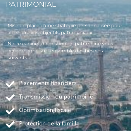
PATRIMONIAL
Mise en place d’une stratégie personnalisée pour
atteindre vos objectifs patrimoniaux.
Notre cabinet de gestion de patrimoine vous
accompagne sur l’ensemble des besoins
suivants :
Placements financiers
Transmission du patrimoine
Optimisation fiscale
Protection de la famille