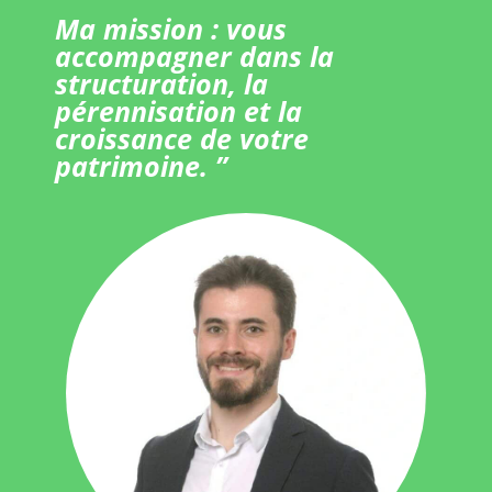
Ma mission : vous
accompagner dans la
structuration, la
pérennisation et la
croissance de votre
patrimoine. ”