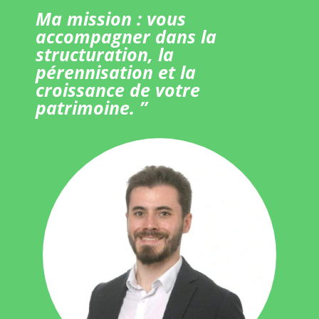
Ma mission : vous
accompagner dans la
structuration, la
pérennisation et la
croissance de votre
patrimoine. ”