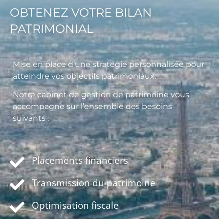
OBTENEZ VOTRE BILAN
PATRIMONIAL
Mise en place d’une stratégie personnalisée pour
atteindre vos objectifs patrimoniaux.
Notre cabinet de gestion de patrimoine vous
accompagne sur l’ensemble des besoins
suivants :
Placements financiers
Transmission du patrimoine
Optimisation fiscale