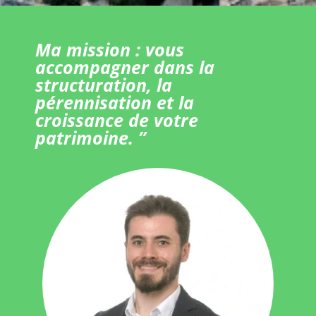
Ma mission : vous
accompagner dans la
structuration, la
pérennisation et la
croissance de votre
patrimoine. ”